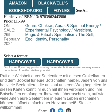
AMAZON
BLACKWELL'S
See All
BOOKSHOP.ORG
FOYLES
Hardcover / ISBN-13:
9783962443986
HIVE
WATERSTONES
TGJONES
Price: £15.99
ON
WORDERY
Genre
:
Chakras, Auras & Spiritual Energy
/
SALE:
Experimental Psychology
/
Mysticism,
26th
Magic & Ritual
/
Spiritualism
/
The Self,
February
Ego, Identity, Personality
2024
Select a format:
HARDCOVER
HARDCOVER
Disclosure: If you buy products using the retailer buttons above, we may earn a
commission from the retailers you visit.
Ruft die Weisheit eurer Seelentiere mit diesen Orakelkarten
und dem Booklet für eure Botschaften herbei. Jede*r von uns
hat viele Seelentiere, die uns auf unserem Weg begleiten. Mit
diesen Karten könnt ihr euch mit ihnen verbinden und ihre
Botschaften empfangen. Ihr werdet überrascht sein, auf wie
viele Arten eure Seelentiere in eurem Leben erscheinen
können – öffnet einfach euer Herz und heißt Sie sie
willkommen!
Share